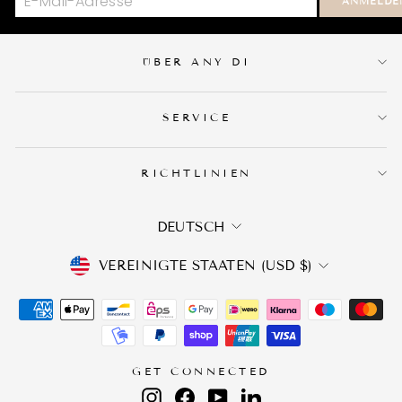
ANMELDE
ÜBER ANY DI
SERVICE
RICHTLINIEN
SPRACHE
DEUTSCH
WÄHRUNG
VEREINIGTE STAATEN (USD $)
GET CONNECTED
Instagram
Facebook
YouTube
LinkedIn