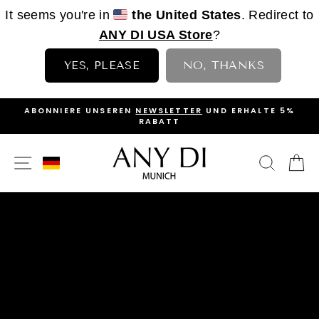
It seems you're in
the United States
. Redirect to
ANY DI USA Store
?
YES, PLEASE
NO, THANKS
Direkt
>
ABONNIERE UNSEREN
NEWSLETTER
UND ERHALTE 5%
zum
RABATT
PAUSE
Inhalt
DIASHOW
SEITENNAVIGATION
SUCH
E