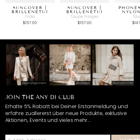
SUNCOVER |
SUNCOVER |
PHONES
BRILLENETUI
BRILLENETUI
NYLO
Frida
Taupe Fringes
Ta
$157.00
$157.00
$14
JOIN THE ANY DI CLUB
Erhalte 5% Rabatt bei Deiner Erstanmeldung und
erfahre zuallererst über neue Produkte, exklusive
Aktionen, Events und vieles mehr...