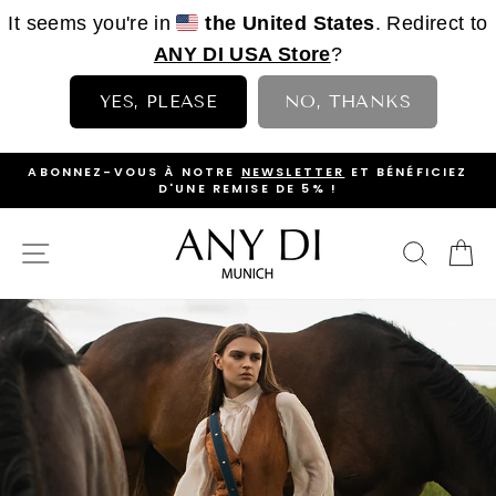
It seems you're in
the United States
. Redirect to
ANY DI USA Store
?
YES, PLEASE
NO, THANKS
Passer
>
ABONNEZ-VOUS À NOTRE
NEWSLETTER
ET BÉNÉFICIEZ
au
D'UNE REMISE DE 5% !
DIAPORAMA
contenu
PAUSE
NAVIGATION
RECH
P