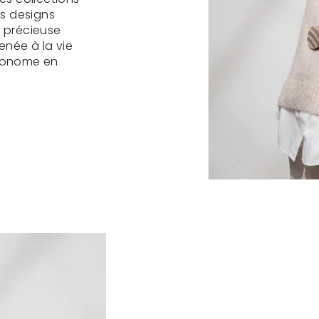
es designs
 précieuse
enée à la vie
économe en