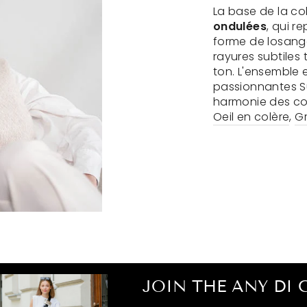
La base de la co
ondulées
, qui r
forme de losang
rayures subtiles 
ton. L'ensemble e
passionnantes 
harmonie des co
Oeil en colère
,
Gr
JOIN THE ANY DI 