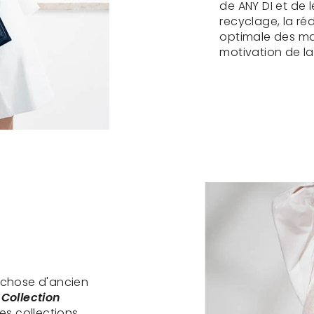
de ANY DI et de l
recyclage, la réd
optimale des ma
motivation de la
 chose d'ancien
e
Collection
des collections