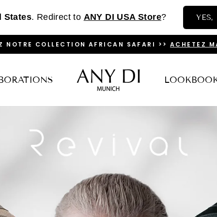
d States
. Redirect to
ANY DI USA Store
?
YES,
VOUS À NOTRE
NEWSLETTER
ET BÉNÉFICIEZ D'UNE REM
DIAPORAMA
PAUSE
BORATIONS
LOOKBOO