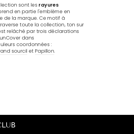
llection sont les
rayures
eprend en partie l'emblème en
e de la marque. Ce motif à
traverse toute la collection, ton sur
st relâché par trois déclarations
SunCover dans
uleurs coordonnées :
and sourcil
et
Papillon
.
CLUB