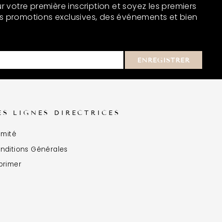
r votre première inscription et soyez les premiers
s promotions exclusives, des événements et bien
ENREGISTRER
ES LIGNES DIRECTRICES
imité
nditions Générales
primer