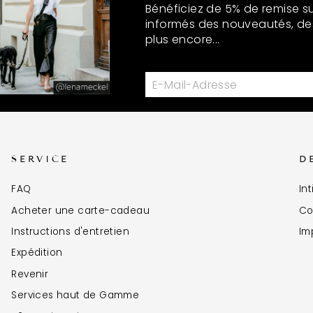
Bénéficiez de 5% de remise su
informés des nouveautés, de
plus encore...
SERVICE
D
FAQ
Int
Acheter une carte-cadeau
Co
Instructions d'entretien
Im
Expédition
Revenir
Services haut de Gamme