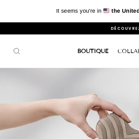
It seems you're in
the Unite
Passer
ABONNEZ-
au
contenu
RECHERCHER
BOUTIQUE
COLLA